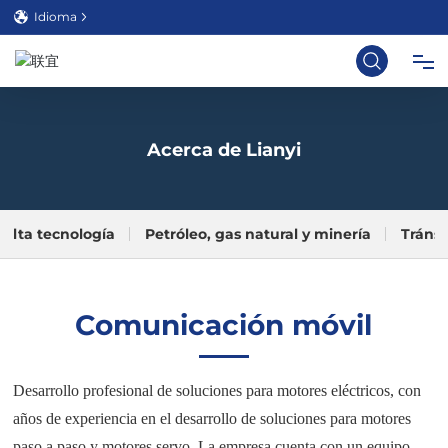
Idioma
INICIO
Acerca de Lianyi
SOBRE NOSOTROS
Alta tecnología
Petróleo, gas natural y minería
Tránsi
PRODUCTO
SOLUCIÓN
Comunicación móvil
TÉCNICO
Desarrollo profesional de soluciones para motores eléctricos, con
años de experiencia en el desarrollo de soluciones para motores
BLOG
paso a paso y motores servo. La empresa cuenta con un equipo